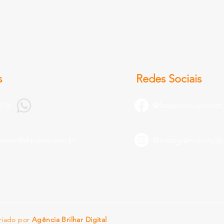
s
Redes Sociais
@facebook.com/dr_
7116
ontato@drpallets.com.br
@
instagram.com/dr_
riado por
Agência Brilhar Digital