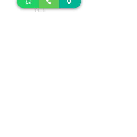
(11) 95060-7116
e-mail:
contato@drpallets.com.br
Redes Sociais
@facebook.com/dr_pallets
@
instagram.com/dr_pallets
Perguntas
Para qualquer pergunta, dúvida ou
orçamento, ligue para
(11) 3609-3411